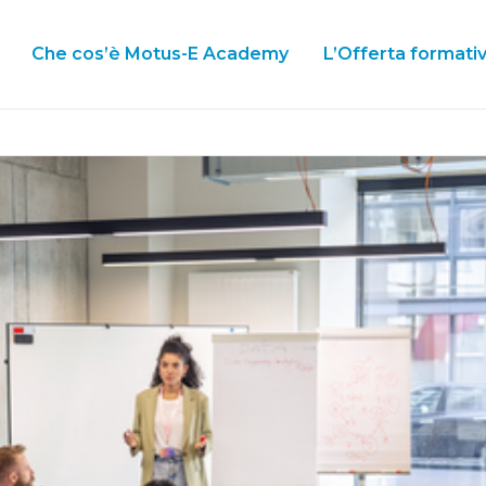
Che cos’è Motus-E Academy
L’Offerta formati