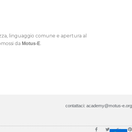
zza, linguaggio comune e apertura al
romossi da
.
Motus-E
contattaci: academy@motus-e.org
F
T
G