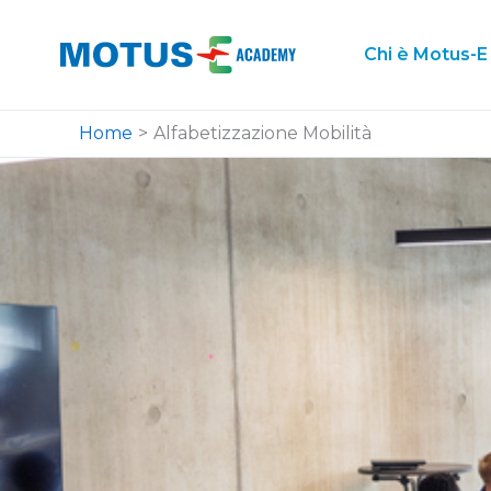
Vai
al
Chi è Motus-E
contenuto
Home
Alfabetizzazione Mobilità