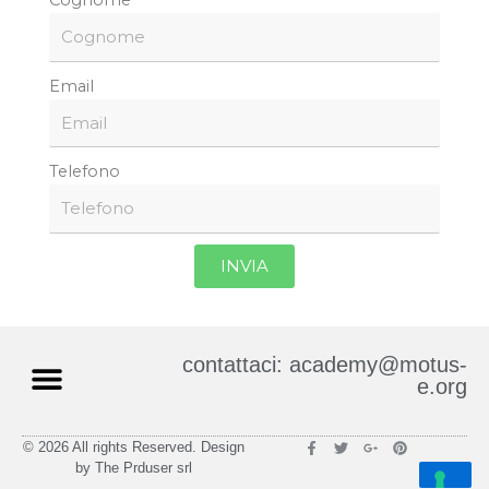
Cognome
Email
Telefono
INVIA
contattaci: academy@motus-
e.org
F
T
G
P
© 2026 All rights Reserved. Design
a
w
o
i
by The Prduser srl
c
i
o
n
e
t
g
t