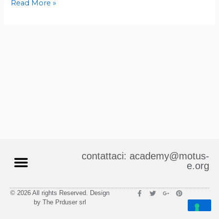
Read More »
contattaci: academy@motus-
e.org
F
T
G
P
© 2026 All rights Reserved. Design
a
w
o
i
by The Prduser srl
c
i
o
n
e
t
g
t
b
t
l
e