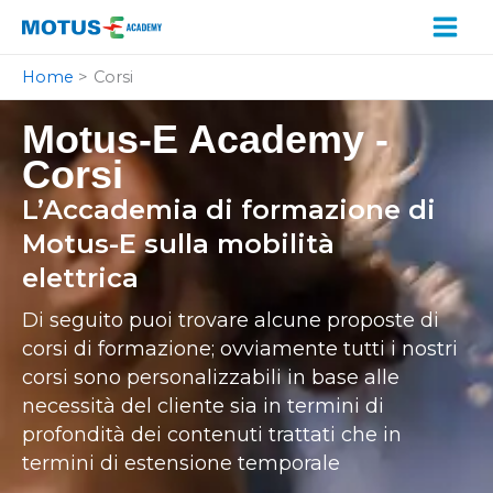
Vai
al
contenuto
Home
Corsi
Motus-E Academy -
Corsi
L’Accademia di formazione di
Motus-E sulla mobilità
elettrica
Di seguito puoi trovare alcune proposte di
corsi di formazione; ovviamente tutti i nostri
corsi sono personalizzabili in base alle
necessità del cliente sia in termini di
profondità dei contenuti trattati che in
termini di estensione temporale